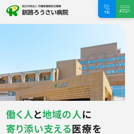
メニュー
TEL
働く人
と
地域の人
に
寄り添い支える
医療を