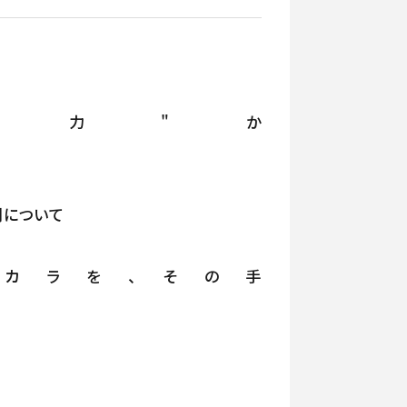
る力"か
割について
カラを、その手
に