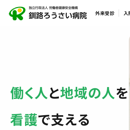
外来受診
入
働く人
と
地域の人
を
看護
で支える