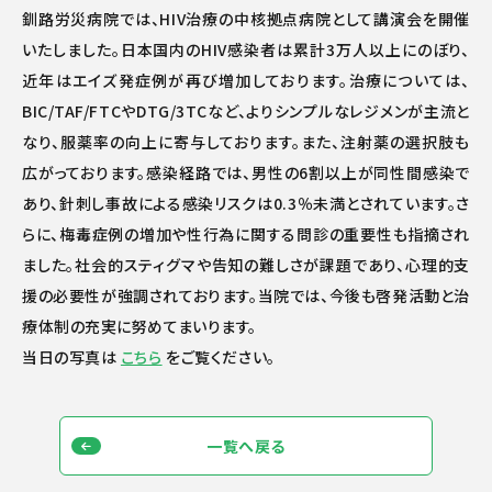
釧路労災病院では、
HIV
治療の中核拠点病院として講演会を開催
いたしました。日本国内の
HIV
感染者は累計
3
万人以上にのぼり、
近年はエイズ発症例が再び増加しております。治療については、
BIC/TAF/FTC
や
DTG/3TC
など、よりシンプルなレジメンが主流と
なり、服薬率の向上に寄与しております。また、注射薬の選択肢も
広がっております。感染経路では、男性の
6
割以上が同性間感染で
あり、針刺し事故による感染リスクは
0.3
％未満とされています。さ
らに、梅毒症例の増加や性行為に関する問診の重要性も指摘され
ました。社会的スティグマや告知の難しさが課題であり、心理的支
援の必要性が強調されております。当院では、今後も啓発活動と治
療体制の充実に努めてまいります。
当日の写真は
こちら
をご覧ください。
一覧へ戻る